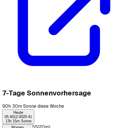
7-Tage Sonnenvorhersage
90h 30m Sonne diese Woche
Heute
05:40
12:00
20:41
13h 15m Sonne
☀
06:35
–
06:55
(
20m
)
Morgen