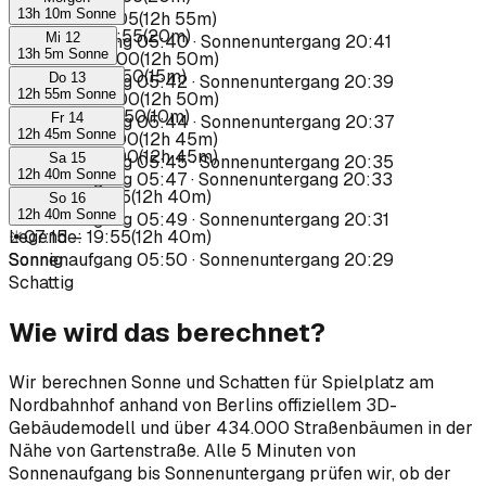
13h 10m Sonne
☀
07:10
–
20:05
(
12h 55m
)
☀
06:35
–
06:55
(
20m
)
Mi 12
Sonnenaufgang
05:40
·
Sonnenuntergang
20:41
13h 5m Sonne
☀
07:10
–
20:00
(
12h 50m
)
☀
06:35
–
06:50
(
15m
)
Do 13
Sonnenaufgang
05:42
·
Sonnenuntergang
20:39
12h 55m Sonne
☀
07:10
–
20:00
(
12h 50m
)
☀
06:40
–
06:50
(
10m
)
Fr 14
Sonnenaufgang
05:44
·
Sonnenuntergang
20:37
12h 45m Sonne
☀
07:15
–
20:00
(
12h 45m
)
☀
07:15
–
20:00
(
12h 45m
)
Sa 15
Sonnenaufgang
05:45
·
Sonnenuntergang
20:35
12h 40m Sonne
Sonnenaufgang
05:47
·
Sonnenuntergang
20:33
☀
07:15
–
19:55
(
12h 40m
)
So 16
12h 40m Sonne
Sonnenaufgang
05:49
·
Sonnenuntergang
20:31
☀
Legende
07:15
–
:
19:55
(
12h 40m
)
Sonnenaufgang
Sonnig
05:50
·
Sonnenuntergang
20:29
Schattig
Wie wird das berechnet?
Wir berechnen Sonne und Schatten für Spielplatz am
Nordbahnhof anhand von Berlins offiziellem 3D-
Gebäudemodell und über 434.000 Straßenbäumen in der
Nähe von Gartenstraße. Alle 5 Minuten von
Sonnenaufgang bis Sonnenuntergang prüfen wir, ob der