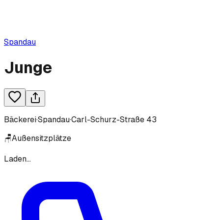
Spandau
Junge
Bäckerei
·
Spandau
·
Carl-Schurz-Straße 43
🪑
Außensitzplätze
Laden...