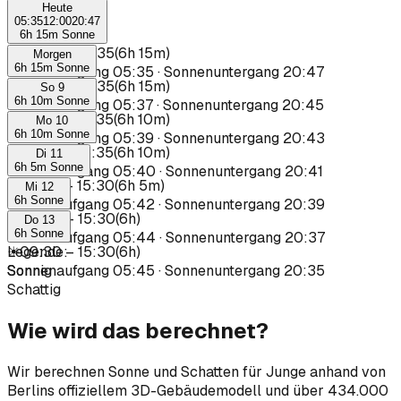
Heute
05:35
12:00
20:47
6h 15m Sonne
☀
09:20
–
15:35
(
6h 15m
)
Morgen
6h 15m Sonne
Sonnenaufgang
05:35
·
Sonnenuntergang
20:47
☀
09:20
–
15:35
(
6h 15m
)
So 9
6h 10m Sonne
Sonnenaufgang
05:37
·
Sonnenuntergang
20:45
☀
09:25
–
15:35
(
6h 10m
)
Mo 10
6h 10m Sonne
Sonnenaufgang
05:39
·
Sonnenuntergang
20:43
☀
09:25
–
15:35
(
6h 10m
)
Di 11
6h 5m Sonne
Sonnenaufgang
05:40
·
Sonnenuntergang
20:41
☀
09:25
–
15:30
(
6h 5m
)
Mi 12
6h Sonne
Sonnenaufgang
05:42
·
Sonnenuntergang
20:39
☀
09:30
–
15:30
(
6h
)
Do 13
6h Sonne
Sonnenaufgang
05:44
·
Sonnenuntergang
20:37
☀
Legende
09:30
–
:
15:30
(
6h
)
Sonnenaufgang
Sonnig
05:45
·
Sonnenuntergang
20:35
Schattig
Wie wird das berechnet?
Wir berechnen Sonne und Schatten für Junge anhand von
Berlins offiziellem 3D-Gebäudemodell und über 434.000