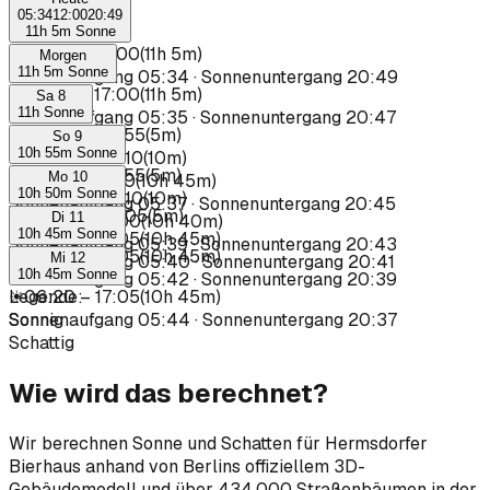
05:34
12:00
20:49
11h 5m Sonne
☀
05:55
–
17:00
(
11h 5m
)
Morgen
11h 5m Sonne
Sonnenaufgang
05:34
·
Sonnenuntergang
20:49
☀
05:55
–
17:00
(
11h 5m
)
Sa 8
11h Sonne
Sonnenaufgang
05:35
·
Sonnenuntergang
20:47
☀
05:50
–
05:55
(
5m
)
So 9
10h 55m Sonne
☀
06:00
–
06:10
(
10m
)
☀
05:50
–
05:55
(
5m
)
Mo 10
☀
06:15
–
17:00
(
10h 45m
)
10h 50m Sonne
☀
06:00
–
06:10
(
10m
)
Sonnenaufgang
05:37
·
Sonnenuntergang
20:45
☀
06:00
–
06:05
(
5m
)
Di 11
☀
06:20
–
17:00
(
10h 40m
)
10h 45m Sonne
☀
06:20
–
17:05
(
10h 45m
)
Sonnenaufgang
05:39
·
Sonnenuntergang
20:43
☀
06:20
–
17:05
(
10h 45m
)
Mi 12
Sonnenaufgang
05:40
·
Sonnenuntergang
20:41
10h 45m Sonne
Sonnenaufgang
05:42
·
Sonnenuntergang
20:39
☀
Legende
06:20
–
:
17:05
(
10h 45m
)
Sonnenaufgang
Sonnig
05:44
·
Sonnenuntergang
20:37
Schattig
Wie wird das berechnet?
Wir berechnen Sonne und Schatten für Hermsdorfer
Bierhaus anhand von Berlins offiziellem 3D-
Gebäudemodell und über 434.000 Straßenbäumen in der