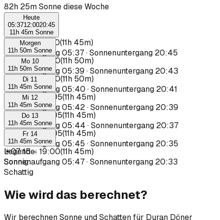
82h 25m Sonne diese Woche
Heute
05:37
12:00
20:45
11h 45m Sonne
☀
07:25
–
19:10
(
11h 45m
)
Morgen
11h 50m Sonne
Sonnenaufgang
05:37
·
Sonnenuntergang
20:45
☀
07:20
–
19:10
(
11h 50m
)
Mo 10
11h 50m Sonne
Sonnenaufgang
05:39
·
Sonnenuntergang
20:43
☀
07:20
–
19:10
(
11h 50m
)
Di 11
11h 45m Sonne
Sonnenaufgang
05:40
·
Sonnenuntergang
20:41
☀
07:20
–
19:05
(
11h 45m
)
Mi 12
11h 45m Sonne
Sonnenaufgang
05:42
·
Sonnenuntergang
20:39
☀
07:20
–
19:05
(
11h 45m
)
Do 13
11h 45m Sonne
Sonnenaufgang
05:44
·
Sonnenuntergang
20:37
☀
07:20
–
19:05
(
11h 45m
)
Fr 14
11h 45m Sonne
Sonnenaufgang
05:45
·
Sonnenuntergang
20:35
☀
Legende
07:15
–
:
19:00
(
11h 45m
)
Sonnenaufgang
Sonnig
05:47
·
Sonnenuntergang
20:33
Schattig
Wie wird das berechnet?
Wir berechnen Sonne und Schatten für Duran Döner