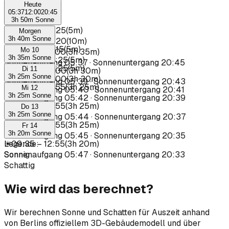
Heute
05:37
12:00
20:45
3h 50m Sonne
☀
07:20
–
07:25
(
5m
)
Morgen
3h 40m Sonne
☀
08:10
–
08:20
(
10m
)
☀
08:10
–
08:15
(
5m
)
Mo 10
☀
09:25
–
13:00
(
3h 35m
)
3h 35m Sonne
☀
09:20
–
09:25
(
5m
)
Sonnenaufgang
05:37
·
Sonnenuntergang
20:45
☀
09:20
–
09:25
(
5m
)
Di 11
☀
09:30
–
13:00
(
3h 30m
)
3h 25m Sonne
☀
09:30
–
13:00
(
3h 30m
)
Sonnenaufgang
05:39
·
Sonnenuntergang
20:43
☀
09:30
–
12:55
(
3h 25m
)
Mi 12
Sonnenaufgang
05:40
·
Sonnenuntergang
20:41
3h 25m Sonne
Sonnenaufgang
05:42
·
Sonnenuntergang
20:39
☀
09:30
–
12:55
(
3h 25m
)
Do 13
3h 25m Sonne
Sonnenaufgang
05:44
·
Sonnenuntergang
20:37
☀
09:30
–
12:55
(
3h 25m
)
Fr 14
3h 20m Sonne
Sonnenaufgang
05:45
·
Sonnenuntergang
20:35
☀
Legende
09:35
–
:
12:55
(
3h 20m
)
Sonnenaufgang
Sonnig
05:47
·
Sonnenuntergang
20:33
Schattig
Wie wird das berechnet?
Wir berechnen Sonne und Schatten für Auszeit anhand
von Berlins offiziellem 3D-Gebäudemodell und über