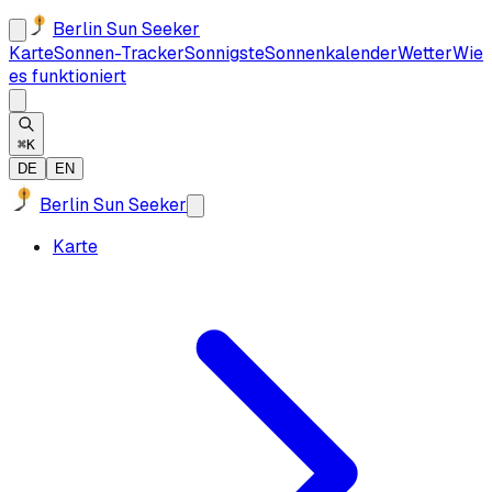
Berlin Sun Seeker
Karte
Sonnen-Tracker
Sonnigste
Sonnenkalender
Wetter
Wie
es funktioniert
⌘K
DE
EN
Berlin Sun Seeker
Karte