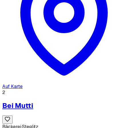
Auf Karte
2
Bei Mutti
Bäckerei
·
Steglitz