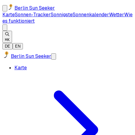
Berlin Sun Seeker
Karte
Sonnen-Tracker
Sonnigste
Sonnenkalender
Wetter
Wie
es funktioniert
⌘K
DE
EN
Berlin Sun Seeker
Karte